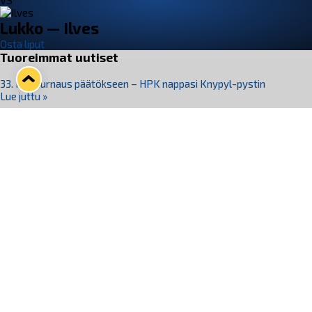
VS
Lukko — Ilves
Osta liput
Tuoreimmat uutiset
33. Pitsiturnaus päätökseen – HPK nappasi Knypyl-pystin
Lue juttu »
Otteluliput juhlakaudelle 26–27 nyt myynnissä!
Lue juttu »
Kiekko-Espoo voittaa historian ensimmäisen naisten
Pitsiturnauksen
Lue juttu »
Pitsiturnauksen päiväliput on loppuunmyyty – Pitsitunnelmaan
pääset myös Marina Vistan terassilla
Lue juttu »
Lukko ja pirkanmaalainen vaatevalmistaja Nousu yhteistyöhön
Lue juttu »
Seuraa Lukkoa somessa