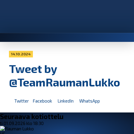
14.10.2024
Tweet by
@TeamRaumanLukko
Twitter
Facebook
LinkedIn
WhatsApp
Seuraava kotiottelu
ti 01.09.2026 klo 18:30