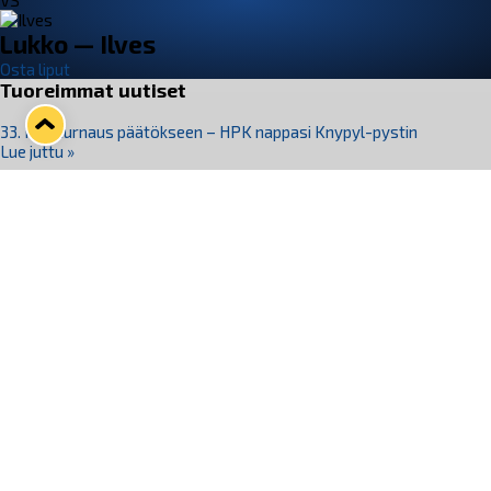
VS
Lukko — Ilves
Osta liput
Tuoreimmat uutiset
33. Pitsiturnaus päätökseen – HPK nappasi Knypyl-pystin
Lue juttu »
Otteluliput juhlakaudelle 26–27 nyt myynnissä!
Lue juttu »
Kiekko-Espoo voittaa historian ensimmäisen naisten
Pitsiturnauksen
Lue juttu »
Pitsiturnauksen päiväliput on loppuunmyyty – Pitsitunnelmaan
pääset myös Marina Vistan terassilla
Lue juttu »
Lukko ja pirkanmaalainen vaatevalmistaja Nousu yhteistyöhön
Lue juttu »
Seuraa Lukkoa somessa