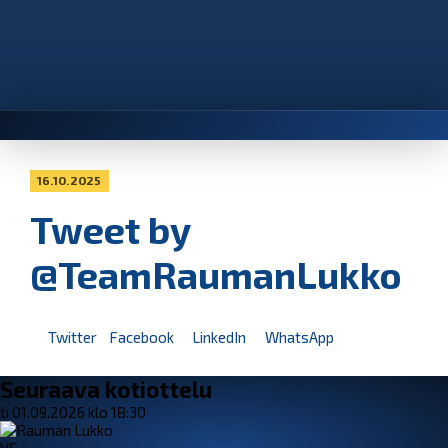
16.10.2025
Tweet by
@TeamRaumanLukko
Twitter
Facebook
LinkedIn
WhatsApp
Seuraava kotiottelu
ti 01.09.2026 klo 18:30