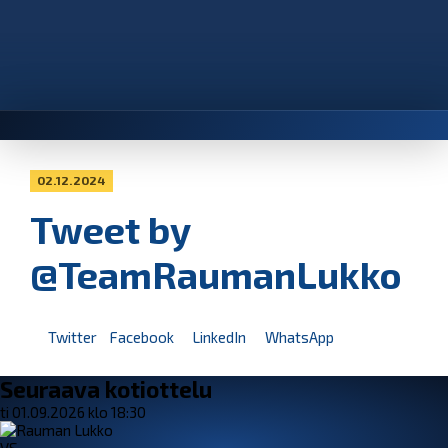
02.12.2024
Tweet by
@TeamRaumanLukko
Twitter
Facebook
LinkedIn
WhatsApp
Seuraava kotiottelu
ti 01.09.2026 klo 18:30