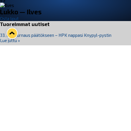
VS
Lukko — Ilves
Osta liput
Tuoreimmat uutiset
33. Pitsiturnaus päätökseen – HPK nappasi Knypyl-pystin
Lue juttu »
Otteluliput juhlakaudelle 26–27 nyt myynnissä!
Lue juttu »
Kiekko-Espoo voittaa historian ensimmäisen naisten
Pitsiturnauksen
Lue juttu »
Pitsiturnauksen päiväliput on loppuunmyyty – Pitsitunnelmaan
pääset myös Marina Vistan terassilla
Lue juttu »
Lukko ja pirkanmaalainen vaatevalmistaja Nousu yhteistyöhön
Lue juttu »
Seuraa Lukkoa somessa