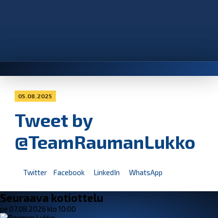
05.08.2025
Tweet by
@TeamRaumanLukko
Twitter
Facebook
LinkedIn
WhatsApp
Seuraava kotiottelu
pe 07.08.2026 klo 10:00