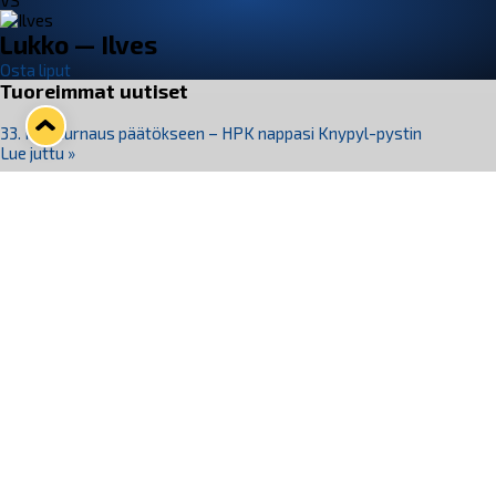
VS
Lukko — Ilves
Osta liput
Tuoreimmat uutiset
33. Pitsiturnaus päätökseen – HPK nappasi Knypyl-pystin
Lue juttu »
Otteluliput juhlakaudelle 26–27 nyt myynnissä!
Lue juttu »
Kiekko-Espoo voittaa historian ensimmäisen naisten
Pitsiturnauksen
Lue juttu »
Pitsiturnauksen päiväliput on loppuunmyyty – Pitsitunnelmaan
pääset myös Marina Vistan terassilla
Lue juttu »
Lukko ja pirkanmaalainen vaatevalmistaja Nousu yhteistyöhön
Lue juttu »
Seuraa Lukkoa somessa