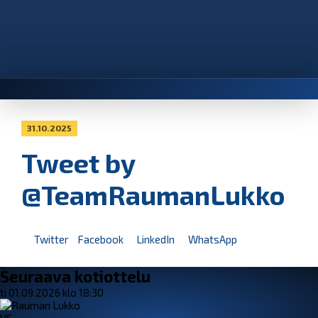
31.10.2025
Tweet by
@TeamRaumanLukko
Twitter
Facebook
LinkedIn
WhatsApp
Seuraava kotiottelu
ti 01.09.2026 klo 18:30