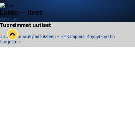
VS
Lukko — Ilves
Osta liput
Tuoreimmat uutiset
33. Pitsiturnaus päätökseen – HPK nappasi Knypyl-pystin
Lue juttu »
Otteluliput juhlakaudelle 26–27 nyt myynnissä!
Lue juttu »
Kiekko-Espoo voittaa historian ensimmäisen naisten
Pitsiturnauksen
Lue juttu »
Pitsiturnauksen päiväliput on loppuunmyyty – Pitsitunnelmaan
pääset myös Marina Vistan terassilla
Lue juttu »
Lukko ja pirkanmaalainen vaatevalmistaja Nousu yhteistyöhön
Lue juttu »
Seuraa Lukkoa somessa