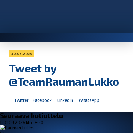
30.06.2025
Tweet by
@TeamRaumanLukko
Twitter
Facebook
LinkedIn
WhatsApp
Seuraava kotiottelu
ti 01.09.2026 klo 18:30