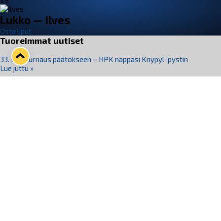
VS
Lukko — Ilves
Osta liput
Tuoreimmat uutiset
33. Pitsiturnaus päätökseen – HPK nappasi Knypyl-pystin
Lue juttu »
Otteluliput juhlakaudelle 26–27 nyt myynnissä!
Lue juttu »
Kiekko-Espoo voittaa historian ensimmäisen naisten
Pitsiturnauksen
Lue juttu »
Pitsiturnauksen päiväliput on loppuunmyyty – Pitsitunnelmaan
pääset myös Marina Vistan terassilla
Lue juttu »
Lukko ja pirkanmaalainen vaatevalmistaja Nousu yhteistyöhön
Lue juttu »
Seuraa Lukkoa somessa