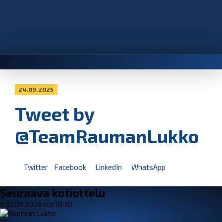
24.09.2025
Tweet by
@TeamRaumanLukko
Twitter
Facebook
LinkedIn
WhatsApp
Seuraava kotiottelu
ti 01.09.2026 klo 18:30