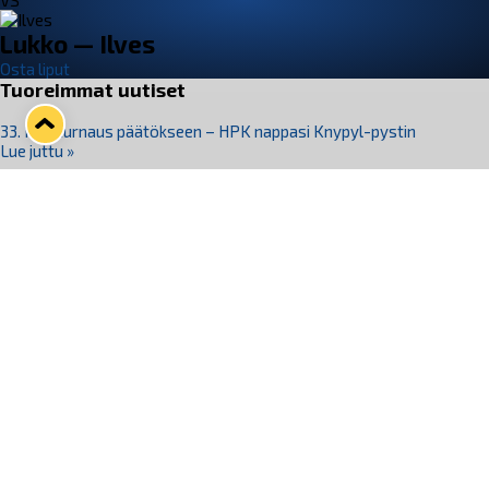
VS
Lukko — Ilves
Osta liput
Tuoreimmat uutiset
33. Pitsiturnaus päätökseen – HPK nappasi Knypyl-pystin
Lue juttu »
Otteluliput juhlakaudelle 26–27 nyt myynnissä!
Lue juttu »
Kiekko-Espoo voittaa historian ensimmäisen naisten
Pitsiturnauksen
Lue juttu »
Pitsiturnauksen päiväliput on loppuunmyyty – Pitsitunnelmaan
pääset myös Marina Vistan terassilla
Lue juttu »
Lukko ja pirkanmaalainen vaatevalmistaja Nousu yhteistyöhön
Lue juttu »
Seuraa Lukkoa somessa