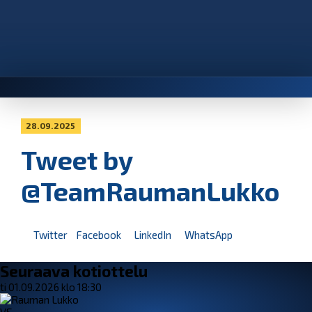
28.09.2025
Tweet by
@TeamRaumanLukko
Twitter
Facebook
LinkedIn
WhatsApp
Seuraava kotiottelu
ti 01.09.2026 klo 18:30