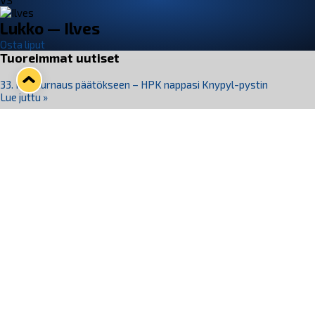
VS
Lukko — Ilves
Osta liput
Tuoreimmat uutiset
33. Pitsiturnaus päätökseen – HPK nappasi Knypyl-pystin
Lue juttu »
Otteluliput juhlakaudelle 26–27 nyt myynnissä!
Lue juttu »
Kiekko-Espoo voittaa historian ensimmäisen naisten
Pitsiturnauksen
Lue juttu »
Pitsiturnauksen päiväliput on loppuunmyyty – Pitsitunnelmaan
pääset myös Marina Vistan terassilla
Lue juttu »
Lukko ja pirkanmaalainen vaatevalmistaja Nousu yhteistyöhön
Lue juttu »
Seuraa Lukkoa somessa