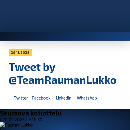
29.11.2025
Tweet by
@TeamRaumanLukko
Twitter
Facebook
LinkedIn
WhatsApp
Seuraava kotiottelu
ti 01.09.2026 klo 18:30