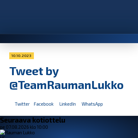
10.10.2023
Tweet by
@TeamRaumanLukko
Twitter
Facebook
LinkedIn
WhatsApp
Seuraava kotiottelu
pe 07.08.2026 klo 10:00