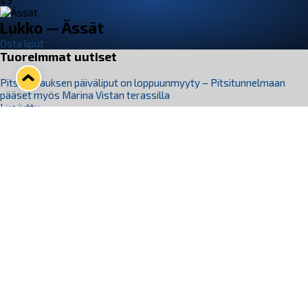
VS
Lukko — Ässät
Osta liput
Tuoreimmat uutiset
Pitsiturnauksen päiväliput on loppuunmyyty – Pitsitunnelmaan
pääset myös Marina Vistan terassilla
Lue juttu »
Lukko ja pirkanmaalainen vaatevalmistaja Nousu yhteistyöhön
Lue juttu »
Aapo Vanninen Nuorten Leijonien mukana
Lue juttu »
Rauman Lukko Oy on ostanut Marina Vista Oy:n liiketoiminnan
Raumalta
Lue juttu »
Varausviikonloppu oli kiireinen Jakub Florisille
Lue juttu »
Seuraa Lukkoa somessa