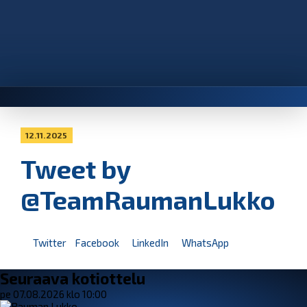
12.11.2025
Tweet by
@TeamRaumanLukko
Twitter
Facebook
LinkedIn
WhatsApp
Seuraava kotiottelu
pe 07.08.2026 klo 10:00