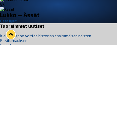
VS
Lukko — Ässät
Osta liput
Tuoreimmat uutiset
Kiekko-Espoo voittaa historian ensimmäisen naisten
Pitsiturnauksen
Lue juttu »
Pitsiturnauksen päiväliput on loppuunmyyty – Pitsitunnelmaan
pääset myös Marina Vistan terassilla
Lue juttu »
Lukko ja pirkanmaalainen vaatevalmistaja Nousu yhteistyöhön
Lue juttu »
Aapo Vanninen Nuorten Leijonien mukana
Lue juttu »
Rauman Lukko Oy on ostanut Marina Vista Oy:n liiketoiminnan
Raumalta
Lue juttu »