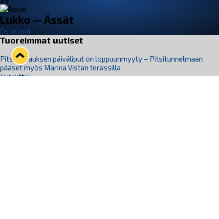
VS
Lukko — Ässät
Osta liput
Tuoreimmat uutiset
Pitsiturnauksen päiväliput on loppuunmyyty – Pitsitunnelmaan
pääset myös Marina Vistan terassilla
Lue juttu »
Lukko ja pirkanmaalainen vaatevalmistaja Nousu yhteistyöhön
Lue juttu »
Aapo Vanninen Nuorten Leijonien mukana
Lue juttu »
Rauman Lukko Oy on ostanut Marina Vista Oy:n liiketoiminnan
Raumalta
Lue juttu »
Varausviikonloppu oli kiireinen Jakub Florisille
Lue juttu »
Seuraa Lukkoa somessa