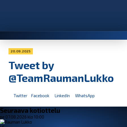
20.09.2025
Tweet by
@TeamRaumanLukko
Twitter
Facebook
LinkedIn
WhatsApp
Seuraava kotiottelu
pe 07.08.2026 klo 10:00