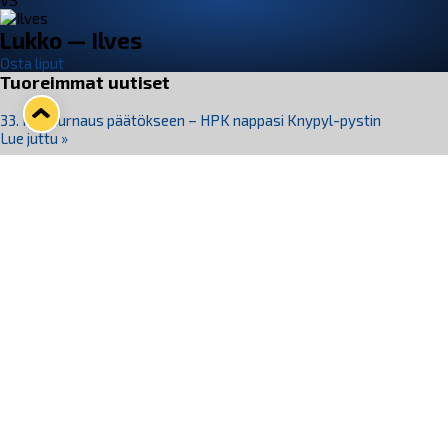
VS
Lukko — Ilves
Osta liput
Tuoreimmat uutiset
33. Pitsiturnaus päätökseen – HPK nappasi Knypyl-pystin
Lue juttu »
Otteluliput juhlakaudelle 26–27 nyt myynnissä!
Lue juttu »
Kiekko-Espoo voittaa historian ensimmäisen naisten
Pitsiturnauksen
Lue juttu »
Pitsiturnauksen päiväliput on loppuunmyyty – Pitsitunnelmaan
pääset myös Marina Vistan terassilla
Lue juttu »
Lukko ja pirkanmaalainen vaatevalmistaja Nousu yhteistyöhön
Lue juttu »
Seuraa Lukkoa somessa