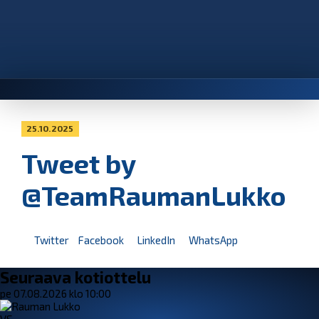
25.10.2025
Tweet by
@TeamRaumanLukko
Twitter
Facebook
LinkedIn
WhatsApp
Seuraava kotiottelu
pe 07.08.2026 klo 10:00