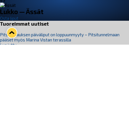
VS
Lukko — Ässät
Osta liput
Tuoreimmat uutiset
Pitsiturnauksen päiväliput on loppuunmyyty – Pitsitunnelmaan
pääset myös Marina Vistan terassilla
Lue juttu »
Lukko ja pirkanmaalainen vaatevalmistaja Nousu yhteistyöhön
Lue juttu »
Aapo Vanninen Nuorten Leijonien mukana
Lue juttu »
Rauman Lukko Oy on ostanut Marina Vista Oy:n liiketoiminnan
Raumalta
Lue juttu »
Varausviikonloppu oli kiireinen Jakub Florisille
Lue juttu »
Seuraa Lukkoa somessa