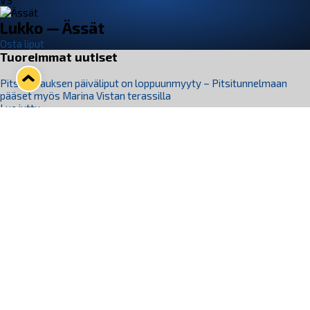
VS
Lukko — Ässät
Osta liput
Tuoreimmat uutiset
Pitsiturnauksen päiväliput on loppuunmyyty – Pitsitunnelmaan
pääset myös Marina Vistan terassilla
Lue juttu »
Lukko ja pirkanmaalainen vaatevalmistaja Nousu yhteistyöhön
Lue juttu »
Aapo Vanninen Nuorten Leijonien mukana
Lue juttu »
Rauman Lukko Oy on ostanut Marina Vista Oy:n liiketoiminnan
Raumalta
Lue juttu »
Varausviikonloppu oli kiireinen Jakub Florisille
Lue juttu »
Seuraa Lukkoa somessa