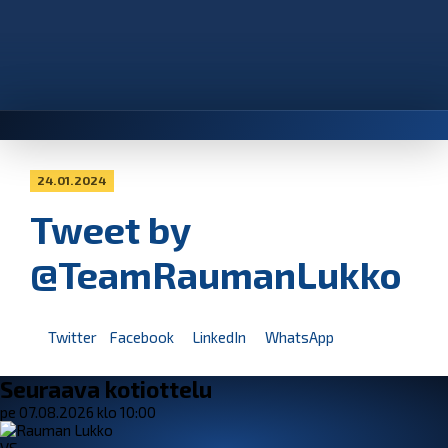
24.01.2024
Tweet by
@TeamRaumanLukko
Twitter
Facebook
LinkedIn
WhatsApp
Seuraava kotiottelu
pe 07.08.2026 klo 10:00