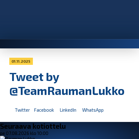
01.11.2025
Tweet by
@TeamRaumanLukko
Twitter
Facebook
LinkedIn
WhatsApp
Seuraava kotiottelu
pe 07.08.2026 klo 10:00