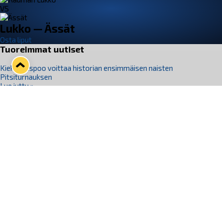
VS
Lukko — Ässät
Osta liput
Tuoreimmat uutiset
Kiekko-Espoo voittaa historian ensimmäisen naisten
Pitsiturnauksen
Lue juttu »
Pitsiturnauksen päiväliput on loppuunmyyty – Pitsitunnelmaan
pääset myös Marina Vistan terassilla
Lue juttu »
Lukko ja pirkanmaalainen vaatevalmistaja Nousu yhteistyöhön
Lue juttu »
Aapo Vanninen Nuorten Leijonien mukana
Lue juttu »
Rauman Lukko Oy on ostanut Marina Vista Oy:n liiketoiminnan
Raumalta
Lue juttu »