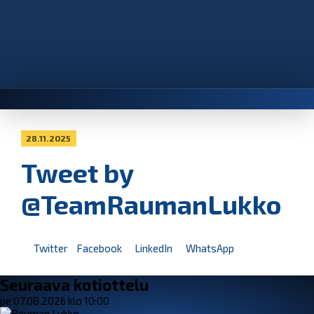
28.11.2025
Tweet by
@TeamRaumanLukko
Twitter
Facebook
LinkedIn
WhatsApp
Seuraava kotiottelu
pe 07.08.2026 klo 10:00