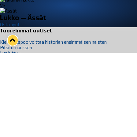
VS
Lukko — Ässät
Osta liput
Tuoreimmat uutiset
Kiekko-Espoo voittaa historian ensimmäisen naisten
Pitsiturnauksen
Lue juttu »
Pitsiturnauksen päiväliput on loppuunmyyty – Pitsitunnelmaan
pääset myös Marina Vistan terassilla
Lue juttu »
Lukko ja pirkanmaalainen vaatevalmistaja Nousu yhteistyöhön
Lue juttu »
Aapo Vanninen Nuorten Leijonien mukana
Lue juttu »
Rauman Lukko Oy on ostanut Marina Vista Oy:n liiketoiminnan
Raumalta
Lue juttu »