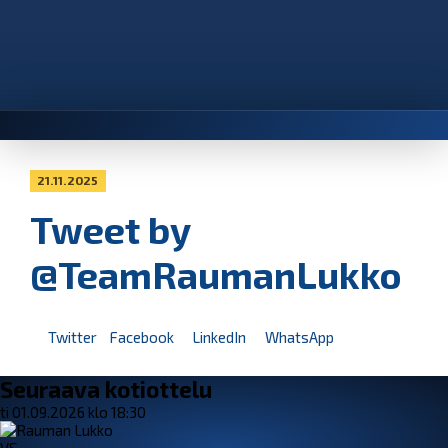
21.11.2025
Tweet by
@TeamRaumanLukko
Twitter
Facebook
LinkedIn
WhatsApp
Seuraava kotiottelu
ti 01.09.2026 klo 18:30