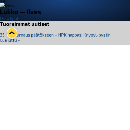
VS
Lukko — Ilves
Osta liput
Tuoreimmat uutiset
33. Pitsiturnaus päätökseen – HPK nappasi Knypyl-pystin
Lue juttu »
Otteluliput juhlakaudelle 26–27 nyt myynnissä!
Lue juttu »
Kiekko-Espoo voittaa historian ensimmäisen naisten
Pitsiturnauksen
Lue juttu »
Pitsiturnauksen päiväliput on loppuunmyyty – Pitsitunnelmaan
pääset myös Marina Vistan terassilla
Lue juttu »
Lukko ja pirkanmaalainen vaatevalmistaja Nousu yhteistyöhön
Lue juttu »
Seuraa Lukkoa somessa