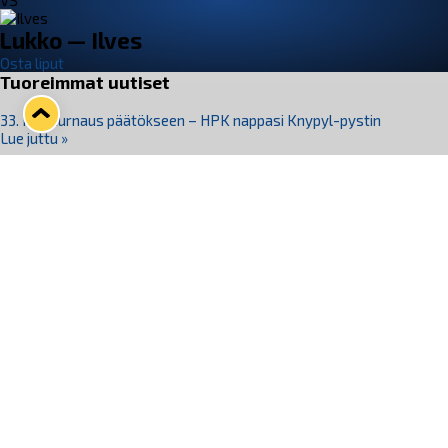
VS
Lukko — Ilves
Osta liput
Tuoreimmat uutiset
33. Pitsiturnaus päätökseen – HPK nappasi Knypyl-pystin
Lue juttu »
Otteluliput juhlakaudelle 26–27 nyt myynnissä!
Lue juttu »
Kiekko-Espoo voittaa historian ensimmäisen naisten
Pitsiturnauksen
Lue juttu »
Pitsiturnauksen päiväliput on loppuunmyyty – Pitsitunnelmaan
pääset myös Marina Vistan terassilla
Lue juttu »
Lukko ja pirkanmaalainen vaatevalmistaja Nousu yhteistyöhön
Lue juttu »
Seuraa Lukkoa somessa