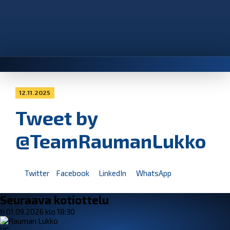
12.11.2025
Tweet by
@TeamRaumanLukko
Twitter
Facebook
LinkedIn
WhatsApp
Seuraava kotiottelu
ti 01.09.2026 klo 18:30