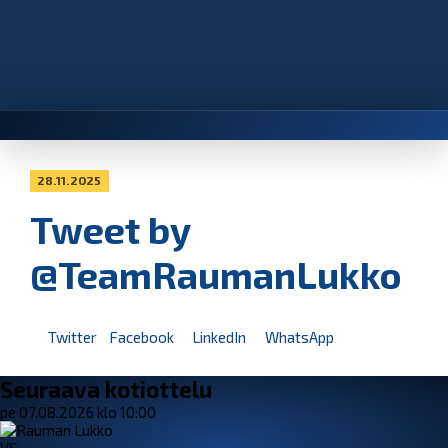
28.11.2025
Tweet by
@TeamRaumanLukko
Twitter
Facebook
LinkedIn
WhatsApp
Seuraava kotiottelu
pe 07.08.2026 klo 10:00