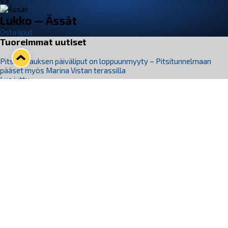
VS
Lukko — Ässät
Osta liput
Tuoreimmat uutiset
Pitsiturnauksen päiväliput on loppuunmyyty – Pitsitunnelmaan
pääset myös Marina Vistan terassilla
Lue juttu »
Lukko ja pirkanmaalainen vaatevalmistaja Nousu yhteistyöhön
Lue juttu »
Aapo Vanninen Nuorten Leijonien mukana
Lue juttu »
Rauman Lukko Oy on ostanut Marina Vista Oy:n liiketoiminnan
Raumalta
Lue juttu »
Varausviikonloppu oli kiireinen Jakub Florisille
Lue juttu »
Seuraa Lukkoa somessa