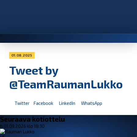
01.08.2025
Tweet by
@TeamRaumanLukko
Twitter
Facebook
LinkedIn
WhatsApp
Seuraava kotiottelu
ti 01.09.2026 klo 18:30