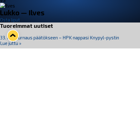
VS
Lukko — Ilves
Osta liput
Tuoreimmat uutiset
33. Pitsiturnaus päätökseen – HPK nappasi Knypyl-pystin
Lue juttu »
Otteluliput juhlakaudelle 26–27 nyt myynnissä!
Lue juttu »
Kiekko-Espoo voittaa historian ensimmäisen naisten
Pitsiturnauksen
Lue juttu »
Pitsiturnauksen päiväliput on loppuunmyyty – Pitsitunnelmaan
pääset myös Marina Vistan terassilla
Lue juttu »
Lukko ja pirkanmaalainen vaatevalmistaja Nousu yhteistyöhön
Lue juttu »
Seuraa Lukkoa somessa