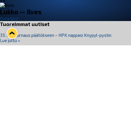
VS
Lukko — Ilves
Osta liput
Tuoreimmat uutiset
33. Pitsiturnaus päätökseen – HPK nappasi Knypyl-pystin
Lue juttu »
Otteluliput juhlakaudelle 26–27 nyt myynnissä!
Lue juttu »
Kiekko-Espoo voittaa historian ensimmäisen naisten
Pitsiturnauksen
Lue juttu »
Pitsiturnauksen päiväliput on loppuunmyyty – Pitsitunnelmaan
pääset myös Marina Vistan terassilla
Lue juttu »
Lukko ja pirkanmaalainen vaatevalmistaja Nousu yhteistyöhön
Lue juttu »
Seuraa Lukkoa somessa