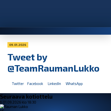
09.01.2026
Tweet by
@TeamRaumanLukko
Twitter
Facebook
LinkedIn
WhatsApp
Seuraava kotiottelu
ti 01.09.2026 klo 18:30