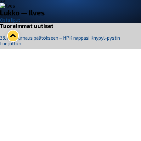
VS
Lukko — Ilves
Osta liput
Tuoreimmat uutiset
33. Pitsiturnaus päätökseen – HPK nappasi Knypyl-pystin
Lue juttu »
Otteluliput juhlakaudelle 26–27 nyt myynnissä!
Lue juttu »
Kiekko-Espoo voittaa historian ensimmäisen naisten
Pitsiturnauksen
Lue juttu »
Pitsiturnauksen päiväliput on loppuunmyyty – Pitsitunnelmaan
pääset myös Marina Vistan terassilla
Lue juttu »
Lukko ja pirkanmaalainen vaatevalmistaja Nousu yhteistyöhön
Lue juttu »
Seuraa Lukkoa somessa