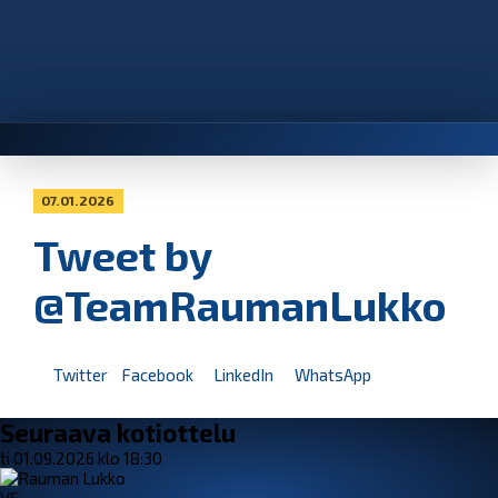
07.01.2026
Tweet by
@TeamRaumanLukko
Twitter
Facebook
LinkedIn
WhatsApp
Seuraava kotiottelu
ti 01.09.2026 klo 18:30