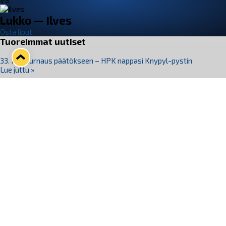
VS
Lukko — Ilves
Osta liput
Tuoreimmat uutiset
33. Pitsiturnaus päätökseen – HPK nappasi Knypyl-pystin
Lue juttu »
Otteluliput juhlakaudelle 26–27 nyt myynnissä!
Lue juttu »
Kiekko-Espoo voittaa historian ensimmäisen naisten
Pitsiturnauksen
Lue juttu »
Pitsiturnauksen päiväliput on loppuunmyyty – Pitsitunnelmaan
pääset myös Marina Vistan terassilla
Lue juttu »
Lukko ja pirkanmaalainen vaatevalmistaja Nousu yhteistyöhön
Lue juttu »
Seuraa Lukkoa somessa