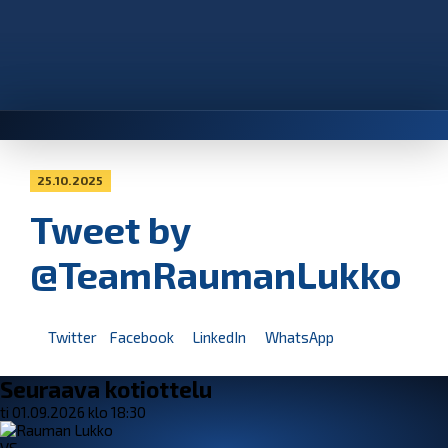
25.10.2025
Tweet by
@TeamRaumanLukko
Twitter
Facebook
LinkedIn
WhatsApp
Seuraava kotiottelu
ti 01.09.2026 klo 18:30