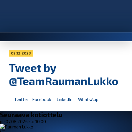
09.12.2023
Tweet by
@TeamRaumanLukko
Twitter
Facebook
LinkedIn
WhatsApp
Seuraava kotiottelu
pe 07.08.2026 klo 10:00