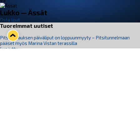
VS
Lukko — Ässät
Osta liput
Tuoreimmat uutiset
Pitsiturnauksen päiväliput on loppuunmyyty – Pitsitunnelmaan
pääset myös Marina Vistan terassilla
Lue juttu »
Lukko ja pirkanmaalainen vaatevalmistaja Nousu yhteistyöhön
Lue juttu »
Aapo Vanninen Nuorten Leijonien mukana
Lue juttu »
Rauman Lukko Oy on ostanut Marina Vista Oy:n liiketoiminnan
Raumalta
Lue juttu »
Varausviikonloppu oli kiireinen Jakub Florisille
Lue juttu »
Seuraa Lukkoa somessa