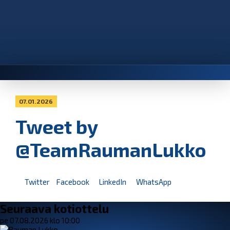
07.01.2026
Tweet by
@TeamRaumanLukko
Twitter
Facebook
LinkedIn
WhatsApp
Seuraava kotiottelu
pe 07.08.2026 klo 10:00