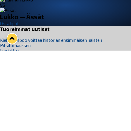
VS
Lukko — Ässät
Osta liput
Tuoreimmat uutiset
Kiekko-Espoo voittaa historian ensimmäisen naisten
Pitsiturnauksen
Lue juttu »
Pitsiturnauksen päiväliput on loppuunmyyty – Pitsitunnelmaan
pääset myös Marina Vistan terassilla
Lue juttu »
Lukko ja pirkanmaalainen vaatevalmistaja Nousu yhteistyöhön
Lue juttu »
Aapo Vanninen Nuorten Leijonien mukana
Lue juttu »
Rauman Lukko Oy on ostanut Marina Vista Oy:n liiketoiminnan
Raumalta
Lue juttu »