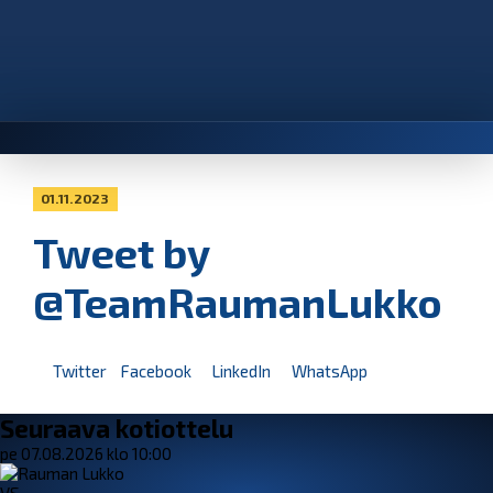
01.11.2023
Tweet by
@TeamRaumanLukko
Twitter
Facebook
LinkedIn
WhatsApp
Seuraava kotiottelu
pe 07.08.2026 klo 10:00