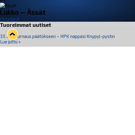
VS
Lukko — Ässät
Osta liput
Tuoreimmat uutiset
33. Pitsiturnaus päätökseen – HPK nappasi Knypyl-pystin
Lue juttu »
Otteluliput juhlakaudelle 26–27 nyt myynnissä!
Lue juttu »
Kiekko-Espoo voittaa historian ensimmäisen naisten
Pitsiturnauksen
Lue juttu »
Pitsiturnauksen päiväliput on loppuunmyyty – Pitsitunnelmaan
pääset myös Marina Vistan terassilla
Lue juttu »
Lukko ja pirkanmaalainen vaatevalmistaja Nousu yhteistyöhön
Lue juttu »
Seuraa Lukkoa somessa