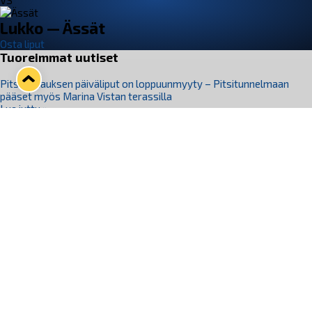
VS
Lukko — Ässät
Osta liput
Tuoreimmat uutiset
Pitsiturnauksen päiväliput on loppuunmyyty – Pitsitunnelmaan
pääset myös Marina Vistan terassilla
Lue juttu »
Lukko ja pirkanmaalainen vaatevalmistaja Nousu yhteistyöhön
Lue juttu »
Aapo Vanninen Nuorten Leijonien mukana
Lue juttu »
Rauman Lukko Oy on ostanut Marina Vista Oy:n liiketoiminnan
Raumalta
Lue juttu »
Varausviikonloppu oli kiireinen Jakub Florisille
Lue juttu »
Seuraa Lukkoa somessa