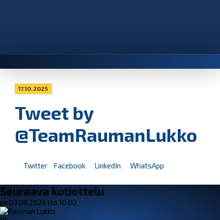
17.10.2025
Tweet by
@TeamRaumanLukko
Twitter
Facebook
LinkedIn
WhatsApp
Seuraava kotiottelu
pe 07.08.2026 klo 10:00