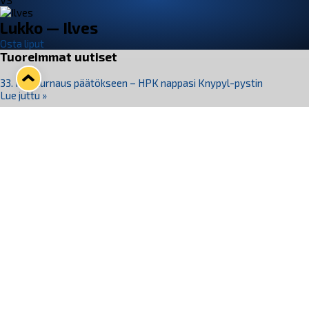
VS
Lukko — Ilves
Osta liput
Tuoreimmat uutiset
33. Pitsiturnaus päätökseen – HPK nappasi Knypyl-pystin
Lue juttu »
Otteluliput juhlakaudelle 26–27 nyt myynnissä!
Lue juttu »
Kiekko-Espoo voittaa historian ensimmäisen naisten
Pitsiturnauksen
Lue juttu »
Pitsiturnauksen päiväliput on loppuunmyyty – Pitsitunnelmaan
pääset myös Marina Vistan terassilla
Lue juttu »
Lukko ja pirkanmaalainen vaatevalmistaja Nousu yhteistyöhön
Lue juttu »
Seuraa Lukkoa somessa