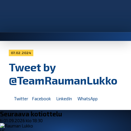
07.02.2024
Tweet by
@TeamRaumanLukko
Twitter
Facebook
LinkedIn
WhatsApp
Seuraava kotiottelu
ti 01.09.2026 klo 18:30