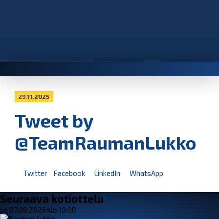
29.11.2025
Tweet by
@TeamRaumanLukko
Twitter
Facebook
LinkedIn
WhatsApp
Seuraava kotiottelu
pe 07.08.2026 klo 10:00