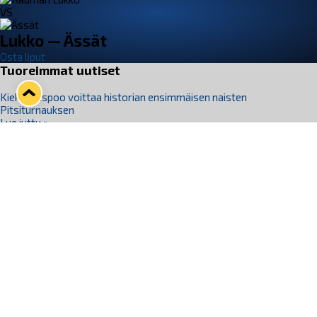
VS
Lukko — Ässät
Osta liput
Tuoreimmat uutiset
Kiekko-Espoo voittaa historian ensimmäisen naisten
Pitsiturnauksen
Lue juttu »
Pitsiturnauksen päiväliput on loppuunmyyty – Pitsitunnelmaan
pääset myös Marina Vistan terassilla
Lue juttu »
Lukko ja pirkanmaalainen vaatevalmistaja Nousu yhteistyöhön
Lue juttu »
Aapo Vanninen Nuorten Leijonien mukana
Lue juttu »
Rauman Lukko Oy on ostanut Marina Vista Oy:n liiketoiminnan
Raumalta
Lue juttu »