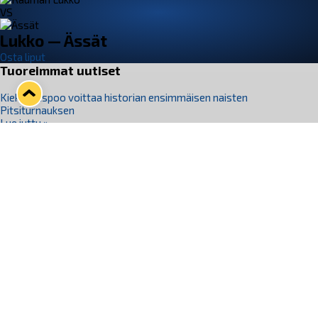
VS
Lukko — Ässät
Osta liput
Tuoreimmat uutiset
Kiekko-Espoo voittaa historian ensimmäisen naisten
Pitsiturnauksen
Lue juttu »
Pitsiturnauksen päiväliput on loppuunmyyty – Pitsitunnelmaan
pääset myös Marina Vistan terassilla
Lue juttu »
Lukko ja pirkanmaalainen vaatevalmistaja Nousu yhteistyöhön
Lue juttu »
Aapo Vanninen Nuorten Leijonien mukana
Lue juttu »
Rauman Lukko Oy on ostanut Marina Vista Oy:n liiketoiminnan
Raumalta
Lue juttu »