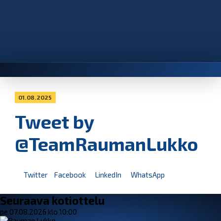
01.08.2025
Tweet by
@TeamRaumanLukko
Twitter
Facebook
LinkedIn
WhatsApp
Seuraava kotiottelu
pe 07.08.2026 klo 10:00