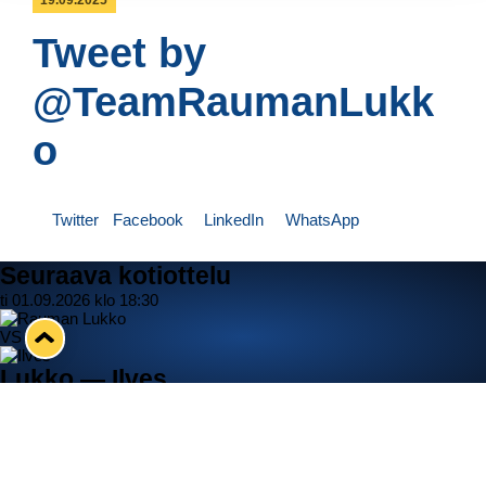
19.09.2025
Tweet by
@TeamRaumanLukk
o
Twitter
Facebook
LinkedIn
WhatsApp
Seuraava kotiottelu
ti 01.09.2026 klo 18:30
VS
Lukko — Ilves
Osta liput
Tuoreimmat uutiset
33. Pitsiturnaus päätökseen – HPK nappasi Knypyl-pystin
Lue juttu »