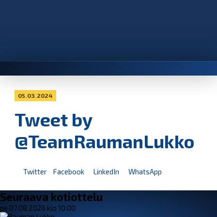
05.03.2024
Tweet by
@TeamRaumanLukko
Twitter
Facebook
LinkedIn
WhatsApp
Seuraava kotiottelu
pe 07.08.2026 klo 10:00