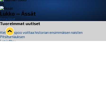
VS
Lukko — Ässät
Osta liput
Tuoreimmat uutiset
Kiekko-Espoo voittaa historian ensimmäisen naisten
Pitsiturnauksen
Lue juttu »
Pitsiturnauksen päiväliput on loppuunmyyty – Pitsitunnelmaan
pääset myös Marina Vistan terassilla
Lue juttu »
Lukko ja pirkanmaalainen vaatevalmistaja Nousu yhteistyöhön
Lue juttu »
Aapo Vanninen Nuorten Leijonien mukana
Lue juttu »
Rauman Lukko Oy on ostanut Marina Vista Oy:n liiketoiminnan
Raumalta
Lue juttu »