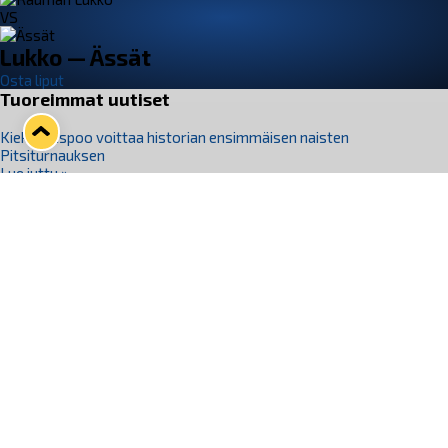
VS
Lukko — Ässät
Osta liput
Tuoreimmat uutiset
Kiekko-Espoo voittaa historian ensimmäisen naisten
Pitsiturnauksen
Lue juttu »
Pitsiturnauksen päiväliput on loppuunmyyty – Pitsitunnelmaan
pääset myös Marina Vistan terassilla
Lue juttu »
Lukko ja pirkanmaalainen vaatevalmistaja Nousu yhteistyöhön
Lue juttu »
Aapo Vanninen Nuorten Leijonien mukana
Lue juttu »
Rauman Lukko Oy on ostanut Marina Vista Oy:n liiketoiminnan
Raumalta
Lue juttu »