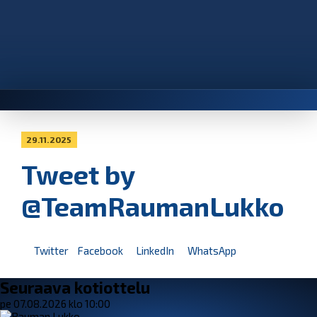
29.11.2025
Tweet by
@TeamRaumanLukko
Twitter
Facebook
LinkedIn
WhatsApp
Seuraava kotiottelu
pe 07.08.2026 klo 10:00