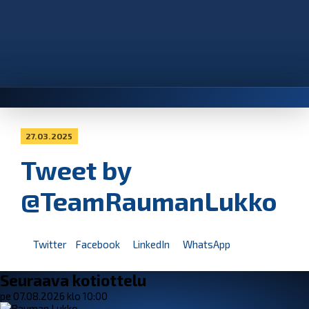
27.03.2025
Tweet by
@TeamRaumanLukko
Twitter
Facebook
LinkedIn
WhatsApp
Seuraava kotiottelu
pe 07.08.2026 klo 10:00