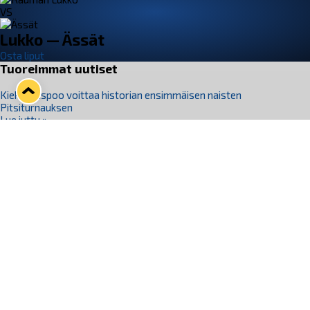
VS
Lukko — Ässät
Osta liput
Tuoreimmat uutiset
Kiekko-Espoo voittaa historian ensimmäisen naisten
Pitsiturnauksen
Lue juttu »
Pitsiturnauksen päiväliput on loppuunmyyty – Pitsitunnelmaan
pääset myös Marina Vistan terassilla
Lue juttu »
Lukko ja pirkanmaalainen vaatevalmistaja Nousu yhteistyöhön
Lue juttu »
Aapo Vanninen Nuorten Leijonien mukana
Lue juttu »
Rauman Lukko Oy on ostanut Marina Vista Oy:n liiketoiminnan
Raumalta
Lue juttu »