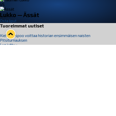
VS
Lukko — Ässät
Osta liput
Tuoreimmat uutiset
Kiekko-Espoo voittaa historian ensimmäisen naisten
Pitsiturnauksen
Lue juttu »
Pitsiturnauksen päiväliput on loppuunmyyty – Pitsitunnelmaan
pääset myös Marina Vistan terassilla
Lue juttu »
Lukko ja pirkanmaalainen vaatevalmistaja Nousu yhteistyöhön
Lue juttu »
Aapo Vanninen Nuorten Leijonien mukana
Lue juttu »
Rauman Lukko Oy on ostanut Marina Vista Oy:n liiketoiminnan
Raumalta
Lue juttu »