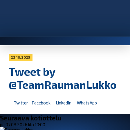
23.10.2025
Tweet by
@TeamRaumanLukko
Twitter
Facebook
LinkedIn
WhatsApp
Seuraava kotiottelu
pe 07.08.2026 klo 10:00