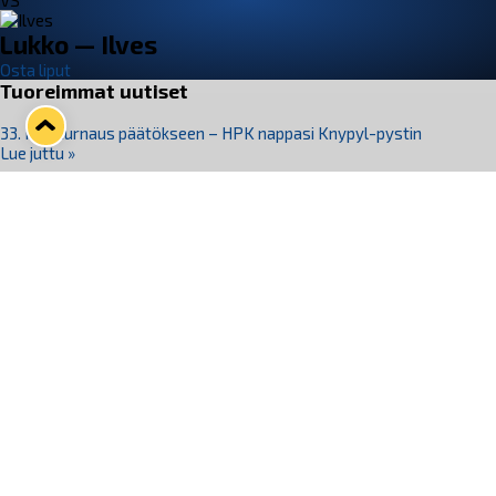
VS
Lukko — Ilves
Osta liput
Tuoreimmat uutiset
33. Pitsiturnaus päätökseen – HPK nappasi Knypyl-pystin
Lue juttu »
Otteluliput juhlakaudelle 26–27 nyt myynnissä!
Lue juttu »
Kiekko-Espoo voittaa historian ensimmäisen naisten
Pitsiturnauksen
Lue juttu »
Pitsiturnauksen päiväliput on loppuunmyyty – Pitsitunnelmaan
pääset myös Marina Vistan terassilla
Lue juttu »
Lukko ja pirkanmaalainen vaatevalmistaja Nousu yhteistyöhön
Lue juttu »
Seuraa Lukkoa somessa