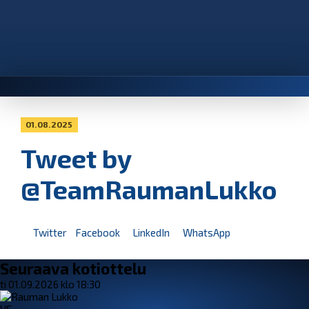
01.08.2025
Tweet by
@TeamRaumanLukko
Twitter
Facebook
LinkedIn
WhatsApp
Seuraava kotiottelu
ti 01.09.2026 klo 18:30