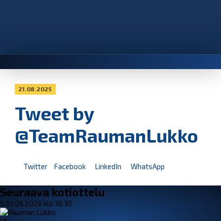
21.08.2025
Tweet by
@TeamRaumanLukko
Twitter
Facebook
LinkedIn
WhatsApp
Seuraava kotiottelu
ti 01.09.2026 klo 18:30