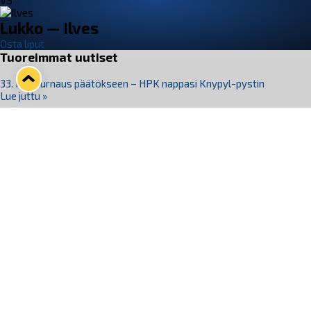
VS
Lukko — Ilves
Osta liput
Tuoreimmat uutiset
33. Pitsiturnaus päätökseen – HPK nappasi Knypyl-pystin
Lue juttu »
Otteluliput juhlakaudelle 26–27 nyt myynnissä!
Lue juttu »
Kiekko-Espoo voittaa historian ensimmäisen naisten
Pitsiturnauksen
Lue juttu »
Pitsiturnauksen päiväliput on loppuunmyyty – Pitsitunnelmaan
pääset myös Marina Vistan terassilla
Lue juttu »
Lukko ja pirkanmaalainen vaatevalmistaja Nousu yhteistyöhön
Lue juttu »
Seuraa Lukkoa somessa