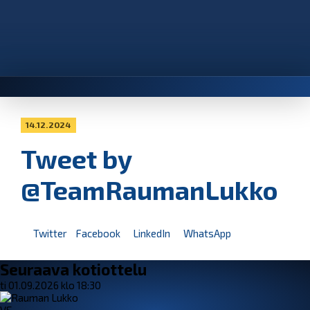
14.12.2024
Tweet by
@TeamRaumanLukko
Twitter
Facebook
LinkedIn
WhatsApp
Seuraava kotiottelu
ti 01.09.2026 klo 18:30