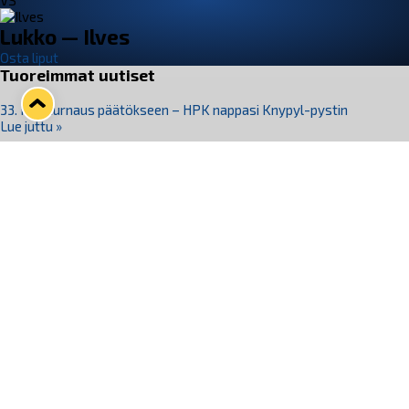
VS
Lukko — Ilves
Osta liput
Tuoreimmat uutiset
33. Pitsiturnaus päätökseen – HPK nappasi Knypyl-pystin
Lue juttu »
Otteluliput juhlakaudelle 26–27 nyt myynnissä!
Lue juttu »
Kiekko-Espoo voittaa historian ensimmäisen naisten
Pitsiturnauksen
Lue juttu »
Pitsiturnauksen päiväliput on loppuunmyyty – Pitsitunnelmaan
pääset myös Marina Vistan terassilla
Lue juttu »
Lukko ja pirkanmaalainen vaatevalmistaja Nousu yhteistyöhön
Lue juttu »
Seuraa Lukkoa somessa