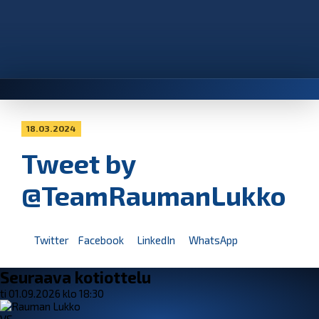
18.03.2024
Tweet by
@TeamRaumanLukko
Twitter
Facebook
LinkedIn
WhatsApp
Seuraava kotiottelu
ti 01.09.2026 klo 18:30