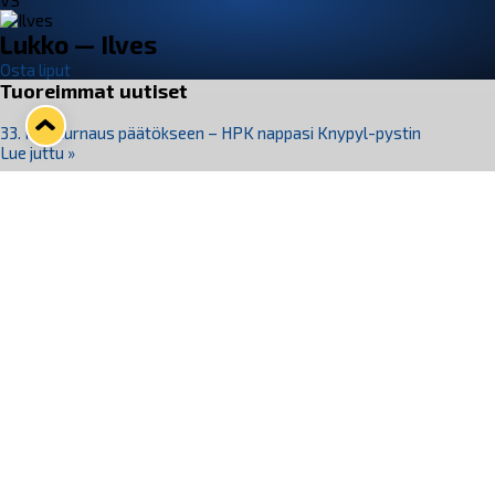
VS
Lukko — Ilves
Osta liput
Tuoreimmat uutiset
33. Pitsiturnaus päätökseen – HPK nappasi Knypyl-pystin
Lue juttu »
Otteluliput juhlakaudelle 26–27 nyt myynnissä!
Lue juttu »
Kiekko-Espoo voittaa historian ensimmäisen naisten
Pitsiturnauksen
Lue juttu »
Pitsiturnauksen päiväliput on loppuunmyyty – Pitsitunnelmaan
pääset myös Marina Vistan terassilla
Lue juttu »
Lukko ja pirkanmaalainen vaatevalmistaja Nousu yhteistyöhön
Lue juttu »
Seuraa Lukkoa somessa