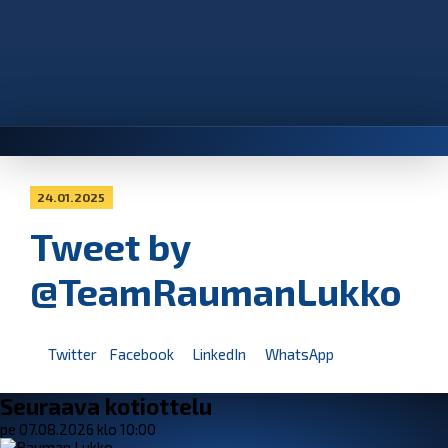
24.01.2025
Tweet by
@TeamRaumanLukko
Twitter
Facebook
LinkedIn
WhatsApp
Seuraava kotiottelu
pe 07.08.2026 klo 10:00