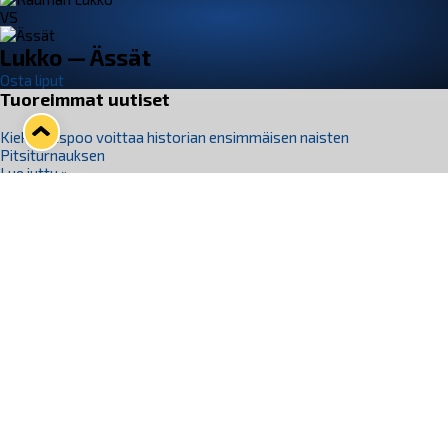
VS
Lukko — Ässät
Osta liput
Tuoreimmat uutiset
Kiekko-Espoo voittaa historian ensimmäisen naisten
Pitsiturnauksen
Lue juttu »
Pitsiturnauksen päiväliput on loppuunmyyty – Pitsitunnelmaan
pääset myös Marina Vistan terassilla
Lue juttu »
Lukko ja pirkanmaalainen vaatevalmistaja Nousu yhteistyöhön
Lue juttu »
Aapo Vanninen Nuorten Leijonien mukana
Lue juttu »
Rauman Lukko Oy on ostanut Marina Vista Oy:n liiketoiminnan
Raumalta
Lue juttu »