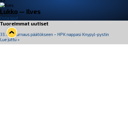
VS
Lukko — Ilves
Osta liput
Tuoreimmat uutiset
33. Pitsiturnaus päätökseen – HPK nappasi Knypyl-pystin
Lue juttu »
Otteluliput juhlakaudelle 26–27 nyt myynnissä!
Lue juttu »
Kiekko-Espoo voittaa historian ensimmäisen naisten
Pitsiturnauksen
Lue juttu »
Pitsiturnauksen päiväliput on loppuunmyyty – Pitsitunnelmaan
pääset myös Marina Vistan terassilla
Lue juttu »
Lukko ja pirkanmaalainen vaatevalmistaja Nousu yhteistyöhön
Lue juttu »
Seuraa Lukkoa somessa