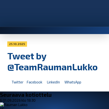
25.10.2025
Tweet by
@TeamRaumanLukko
Twitter
Facebook
LinkedIn
WhatsApp
Seuraava kotiottelu
ti 01.09.2026 klo 18:30