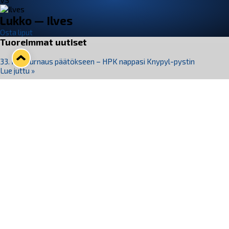
VS
Lukko — Ilves
Osta liput
Tuoreimmat uutiset
33. Pitsiturnaus päätökseen – HPK nappasi Knypyl-pystin
Lue juttu »
Otteluliput juhlakaudelle 26–27 nyt myynnissä!
Lue juttu »
Kiekko-Espoo voittaa historian ensimmäisen naisten
Pitsiturnauksen
Lue juttu »
Pitsiturnauksen päiväliput on loppuunmyyty – Pitsitunnelmaan
pääset myös Marina Vistan terassilla
Lue juttu »
Lukko ja pirkanmaalainen vaatevalmistaja Nousu yhteistyöhön
Lue juttu »
Seuraa Lukkoa somessa