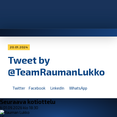
20.01.2024
Tweet by
@TeamRaumanLukko
Twitter
Facebook
LinkedIn
WhatsApp
Seuraava kotiottelu
ti 01.09.2026 klo 18:30