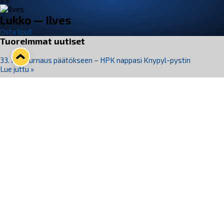
VS
Lukko — Ilves
Osta liput
Tuoreimmat uutiset
33. Pitsiturnaus päätökseen – HPK nappasi Knypyl-pystin
Lue juttu »
Otteluliput juhlakaudelle 26–27 nyt myynnissä!
Lue juttu »
Kiekko-Espoo voittaa historian ensimmäisen naisten
Pitsiturnauksen
Lue juttu »
Pitsiturnauksen päiväliput on loppuunmyyty – Pitsitunnelmaan
pääset myös Marina Vistan terassilla
Lue juttu »
Lukko ja pirkanmaalainen vaatevalmistaja Nousu yhteistyöhön
Lue juttu »
Seuraa Lukkoa somessa