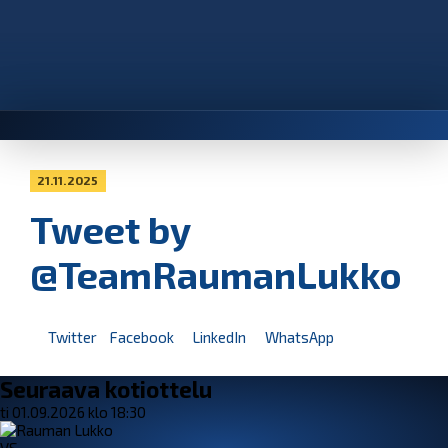
21.11.2025
Tweet by
@TeamRaumanLukko
Twitter
Facebook
LinkedIn
WhatsApp
Seuraava kotiottelu
ti 01.09.2026 klo 18:30