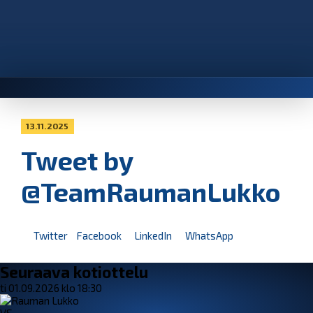
13.11.2025
Tweet by
@TeamRaumanLukko
Twitter
Facebook
LinkedIn
WhatsApp
Seuraava kotiottelu
ti 01.09.2026 klo 18:30