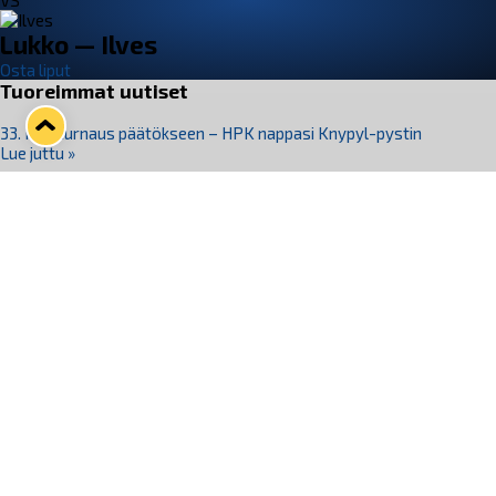
VS
Lukko — Ilves
Osta liput
Tuoreimmat uutiset
33. Pitsiturnaus päätökseen – HPK nappasi Knypyl-pystin
Lue juttu »
Otteluliput juhlakaudelle 26–27 nyt myynnissä!
Lue juttu »
Kiekko-Espoo voittaa historian ensimmäisen naisten
Pitsiturnauksen
Lue juttu »
Pitsiturnauksen päiväliput on loppuunmyyty – Pitsitunnelmaan
pääset myös Marina Vistan terassilla
Lue juttu »
Lukko ja pirkanmaalainen vaatevalmistaja Nousu yhteistyöhön
Lue juttu »
Seuraa Lukkoa somessa