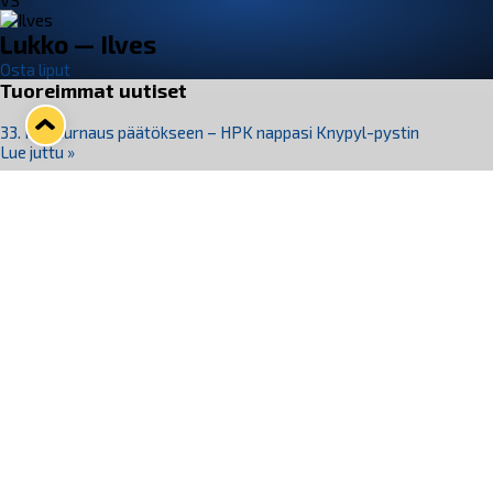
VS
Lukko — Ilves
Osta liput
Tuoreimmat uutiset
33. Pitsiturnaus päätökseen – HPK nappasi Knypyl-pystin
Lue juttu »
Otteluliput juhlakaudelle 26–27 nyt myynnissä!
Lue juttu »
Kiekko-Espoo voittaa historian ensimmäisen naisten
Pitsiturnauksen
Lue juttu »
Pitsiturnauksen päiväliput on loppuunmyyty – Pitsitunnelmaan
pääset myös Marina Vistan terassilla
Lue juttu »
Lukko ja pirkanmaalainen vaatevalmistaja Nousu yhteistyöhön
Lue juttu »
Seuraa Lukkoa somessa