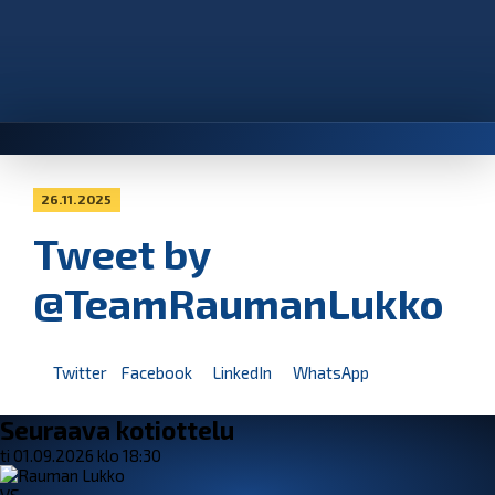
26.11.2025
Tweet by
@TeamRaumanLukko
Twitter
Facebook
LinkedIn
WhatsApp
Seuraava kotiottelu
ti 01.09.2026 klo 18:30