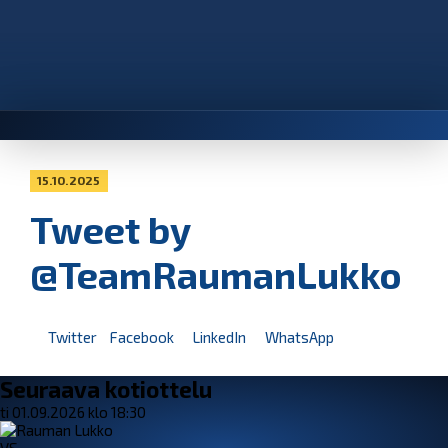
15.10.2025
Tweet by
@TeamRaumanLukko
Twitter
Facebook
LinkedIn
WhatsApp
Seuraava kotiottelu
ti 01.09.2026 klo 18:30