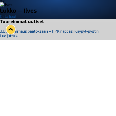
VS
Lukko — Ilves
Osta liput
Tuoreimmat uutiset
33. Pitsiturnaus päätökseen – HPK nappasi Knypyl-pystin
Lue juttu »
Otteluliput juhlakaudelle 26–27 nyt myynnissä!
Lue juttu »
Kiekko-Espoo voittaa historian ensimmäisen naisten
Pitsiturnauksen
Lue juttu »
Pitsiturnauksen päiväliput on loppuunmyyty – Pitsitunnelmaan
pääset myös Marina Vistan terassilla
Lue juttu »
Lukko ja pirkanmaalainen vaatevalmistaja Nousu yhteistyöhön
Lue juttu »
Seuraa Lukkoa somessa