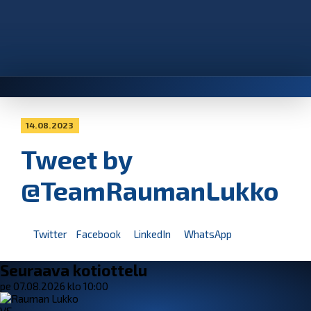
14.08.2023
Tweet by
@TeamRaumanLukko
Twitter
Facebook
LinkedIn
WhatsApp
Seuraava kotiottelu
pe 07.08.2026 klo 10:00