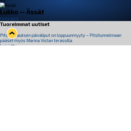
VS
Lukko — Ässät
Osta liput
Tuoreimmat uutiset
Pitsiturnauksen päiväliput on loppuunmyyty – Pitsitunnelmaan
pääset myös Marina Vistan terassilla
Lue juttu »
Lukko ja pirkanmaalainen vaatevalmistaja Nousu yhteistyöhön
Lue juttu »
Aapo Vanninen Nuorten Leijonien mukana
Lue juttu »
Rauman Lukko Oy on ostanut Marina Vista Oy:n liiketoiminnan
Raumalta
Lue juttu »
Varausviikonloppu oli kiireinen Jakub Florisille
Lue juttu »
Seuraa Lukkoa somessa