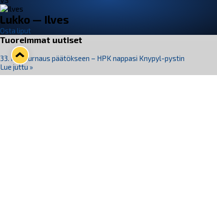
VS
Lukko — Ilves
Osta liput
Tuoreimmat uutiset
33. Pitsiturnaus päätökseen – HPK nappasi Knypyl-pystin
Lue juttu »
Otteluliput juhlakaudelle 26–27 nyt myynnissä!
Lue juttu »
Kiekko-Espoo voittaa historian ensimmäisen naisten
Pitsiturnauksen
Lue juttu »
Pitsiturnauksen päiväliput on loppuunmyyty – Pitsitunnelmaan
pääset myös Marina Vistan terassilla
Lue juttu »
Lukko ja pirkanmaalainen vaatevalmistaja Nousu yhteistyöhön
Lue juttu »
Seuraa Lukkoa somessa