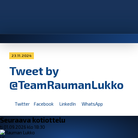
23.11.2024
Tweet by
@TeamRaumanLukko
Twitter
Facebook
LinkedIn
WhatsApp
Seuraava kotiottelu
ti 01.09.2026 klo 18:30