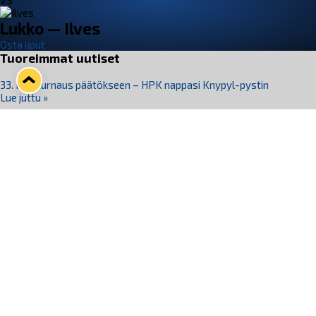
VS
Lukko — Ilves
Osta liput
Tuoreimmat uutiset
33. Pitsiturnaus päätökseen – HPK nappasi Knypyl-pystin
Lue juttu »
Otteluliput juhlakaudelle 26–27 nyt myynnissä!
Lue juttu »
Kiekko-Espoo voittaa historian ensimmäisen naisten
Pitsiturnauksen
Lue juttu »
Pitsiturnauksen päiväliput on loppuunmyyty – Pitsitunnelmaan
pääset myös Marina Vistan terassilla
Lue juttu »
Lukko ja pirkanmaalainen vaatevalmistaja Nousu yhteistyöhön
Lue juttu »
Seuraa Lukkoa somessa