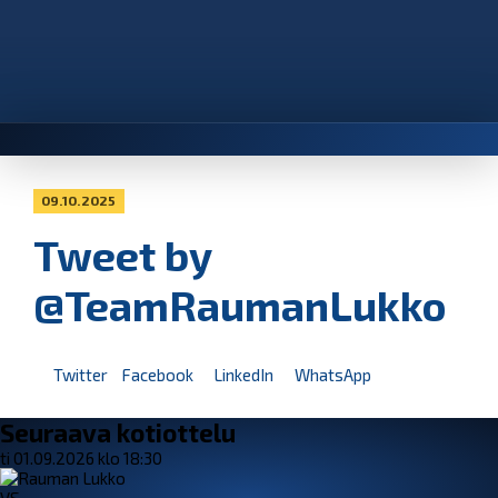
09.10.2025
Tweet by
@TeamRaumanLukko
Twitter
Facebook
LinkedIn
WhatsApp
Seuraava kotiottelu
ti 01.09.2026 klo 18:30